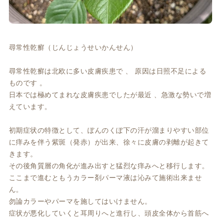
尋常性乾癬（じんじょうせいかんせん）
尋常性乾癬は北欧に多い皮膚疾患で 、 原因は日照不足による
ものです 。
日本では極めてまれな皮膚疾患でしたが最近 、急激な勢いで増
えています。
初期症状の特徴として、ぼんのくぼ下の汗が溜まりやすい部位
に痒みを伴う紫斑（発赤）が出来、徐々に皮膚の剥離が起きて
きます。
その後角質層の角化が進み出すと猛烈な痒みへと移行します。
ここまで進むともうカラー剤パーマ液は沁みて施術出来ませ
ん。
勿論カラーやパーマを施してはいけません。
症状が悪化していくと耳周りへと進行し、頭皮全体から首筋へ