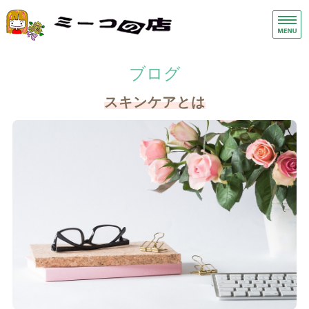
手荒れ手湿疹保湿クリーム・ス
ヘ
ホーム
ブログ
症状別
スキンケアとは
商品一覧
店舗概要
お問い合わせ