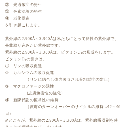
② 光過敏症の発生
③ 色素沈着の発生
④ 老化促進
を引き起こします。
紫外線の2,900Å～3,300Åは私たちにとって良性の紫外線で、
是非取り込みたい紫外線です。
紫外線の2,900Å～3,300Åは、ビタミンD₃の形成をします。
ビタミンD₃の働きは、
① リンの吸収促進
② カルシウムの吸収促進
（リンに結合し体内吸収され骨粗鬆症の防止）
③ マクロファージの活性
(皮膚免疫性の強化）
④ 新陳代謝の恒常性の維持
（皮膚のターンオーバーのサイクルの維持…42～46
日）
※ところが、紫外線の2,900Å～3,300Åは、紫外線吸収剤を使
うことで遮断されてしまいます。