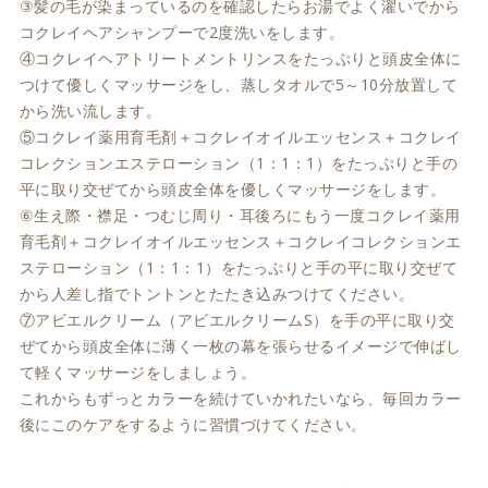
③髪の毛が染まっているのを確認したらお湯でよく濯いでから
コクレイヘアシャンプーで2度洗いをします。
④コクレイヘアトリートメントリンスをたっぷりと頭皮全体に
つけて優しくマッサージをし、蒸しタオルで5～10分放置して
から洗い流します。
⑤コクレイ薬用育毛剤＋コクレイオイルエッセンス＋コクレイ
コレクションエステローション（1：1：1）をたっぷりと手の
平に取り交ぜてから頭皮全体を優しくマッサージをします。
⑥生え際・襟足・つむじ周り・耳後ろにもう一度コクレイ薬用
育毛剤＋コクレイオイルエッセンス＋コクレイコレクションエ
ステローション（1：1：1）をたっぷりと手の平に取り交ぜて
から人差し指でトントンとたたき込みつけてください。
⑦アビエルクリーム（アビエルクリームS）を手の平に取り交
ぜてから頭皮全体に薄く一枚の幕を張らせるイメージで伸ばし
て軽くマッサージをしましょう。
これからもずっとカラーを続けていかれたいなら、毎回カラー
後にこのケアをするように習慣づけてください。