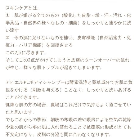
スキンケアとは、
① 肌が嫌がる全てのもの（酸化した皮脂・垢・汗・汚れ・化
学薬品・自然界の様々なもの・細菌）をしっかりと速やかに洗
い流す
② 今の肌に足りないものを補い、皮膚機能（自然治癒力・免
疫力・バリア機能）を回復させる
この2点に尽きます。
そしてこの2点がかけてしまうと皮膚のターンオーバーの乱れ
が生じ、様々な肌トラブルが起きてしまいます。
アビエルPLボディシャンプーは酵素洗浄と薬草成分でお肌に負
担をかける（刺激を与える）ことなく、しっかりと洗いあげる
ことができます。
健康な肌の方の場合、夏場はこれだけで気持ちよく過ごせてい
たと思います。
でもこれからの季節、朝晩の寒暖の差や暖房による空気の乾燥
や夏の肌から冬の肌に入れ替わることで被覆膜の形成がとても
不安定になり、皮脂の分泌も間に合わなくなります。