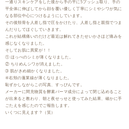
一通りスキンケアをした後から手の平に5プッシュ取り、手の
平全体に伸ばしてから顔を覆い優しく丁寧にシミやシワが気に
なる部位中心につけるようにしています。
その後頬骨を人差し指で圧をかけたり、人差し指と親指でつま
んだりしてほぐしていきます。
これが結構痛いのだけど最近は解れてきたせいかさほど痛みを
感じなくなりました。
そしてお肌に異変が！！
① ほっぺのシミが薄くなりました。
② ちりめんシワが消えました。
➂ 肌がきめ細かくなりました。
④右頬の蓬莱線が薄くなりました。
恥ずかしながらこの写真、すっぴんです。
メーカーに間充物質を酵素パーマ成分によって閉じ込めること
が出来ると教わり、朝と夜せっせと使ってみた結果、確かに手
ごたえを感じたのでご報告します。
いくつに見えます？（笑）