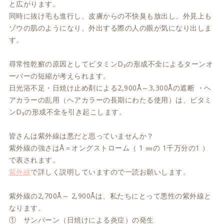
と広がります。
同時に抜け毛も進行し、皮膚からの不快臭も放出し、外見上も
ゾウの肌のようになり、外出する際の人の眼が気になり出しま
す。
尋常性乾癬の原因としてビタミンD₃の形成不全によるターンオ
ーバーの短縮が考えられます。
日光浴不足・日焼け止め剤による2,900Å～3,300Åの遮断 ・ヘ
アカラーの乱用（ヘアカラーの長期にわたる使用）は、ビタミ
ンD₃の形成不全を引き起こします。
皆さんは紫外線は悪だと思っていませんか？
紫外線の強さはÅ＝オングストローム（ 1 ㎜の 1千万分の1 ）
で表されます。
紫外線
で詳しく説明していますので一読お願いします。
紫外線の2,700Å～ 2,900Åは、私たちにとって悪性の紫外線と
なります。
① サンバーン（日焼けによる炎症）の発生