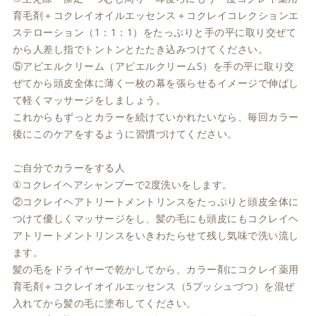
育毛剤＋コクレイオイルエッセンス＋コクレイコレクションエ
ステローション（1：1：1）をたっぷりと手の平に取り交ぜて
から人差し指でトントンとたたき込みつけてください。
⑤アビエルクリーム（アビエルクリームS）を手の平に取り交
ぜてから頭皮全体に薄く一枚の幕を張らせるイメージで伸ばし
て軽くマッサージをしましょう。
これからもずっとカラーを続けていかれたいなら、毎回カラー
後にこのケアをするように習慣づけてください。
ご自分でカラーをする人
①コクレイヘアシャンプーで2度洗いをします。
②コクレイヘアトリートメントリンスをたっぷりと頭皮全体に
つけて優しくマッサージをし、髪の毛にも頭皮にもコクレイヘ
アトリートメントリンスをいきわたらせて残し気味で洗い流し
ます。
髪の毛をドライヤーで乾かしてから、カラー剤にコクレイ薬用
育毛剤＋コクレイオイルエッセンス（5プッシュづつ）を混ぜ
入れてから髪の毛に塗布してください。