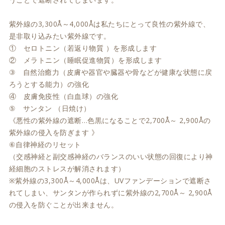
紫外線の3,300Å～4,000Åは私たちにとって良性の紫外線で、
是非取り込みたい紫外線です。
① セロトニン（若返り物質 ）を形成します
② メラトニン（睡眠促進物質）を形成します
③ 自然治癒力（皮膚や器官や臓器や骨などが健康な状態に戻
ろうとする能力）の強化
④ 皮膚免疫性（白血球）の強化
⑤ サンタン （日焼け）
《悪性の紫外線の遮断…色黒になることで2,700Å～ 2,900Åの
紫外線の侵入を防ぎます 》
⑥自律神経のリセット
（交感神経と副交感神経のバランスのいい状態の回復により神
経細胞のストレスが解消されます）
※紫外線の3,300Å～4,000Åは、UVファンデーションで遮断さ
れてしまい、サンタンが作られずに紫外線の2,700Å～ 2,900Å
の侵入を防ぐことが出来ません。