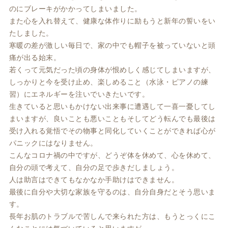
のにブレーキがかかってしまいました。
また心を入れ替えて、健康な体作りに励もうと新年の誓いをい
たしました。
寒暖の差が激しい毎日で、家の中でも帽子を被っていないと頭
痛が出る始末。
若くって元気だった頃の身体が恨めしく感じてしまいますが、
しっかりと今を受け止め、楽しめること（水泳・ピアノの練
習）にエネルギーを注いでいきたいです。
生きていると思いもかけない出来事に遭遇して一喜一憂してし
まいますが、良いことも悪いこともそしてどう転んでも最後は
受け入れる覚悟でその物事と同化していくことができれば心が
パニックにはなりません。
こんなコロナ禍の中ですが、どうぞ体を休めて、心を休めて、
自分の頭で考えて、自分の足で歩きだしましょう。
人は助言はできてもなかなか手助けはできません。
最後に自分や大切な家族を守るのは、自分自身だとそう思いま
す。
長年お肌のトラブルで苦しんで来られた方は、もうとっくにこ