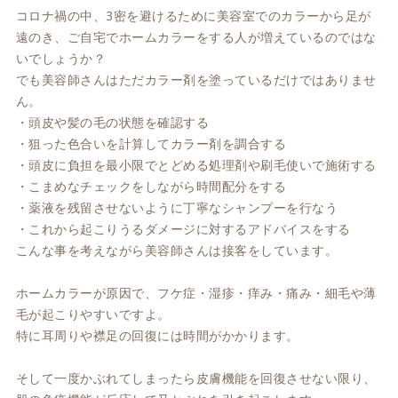
コロナ禍の中、3密を避けるために美容室でのカラーから足が
遠のき、ご自宅でホームカラーをする人が増えているのではな
いでしょうか？
でも美容師さんはただカラー剤を塗っているだけではありませ
ん。
・頭皮や髪の毛の状態を確認する
・狙った色合いを計算してカラー剤を調合する
・頭皮に負担を最小限でとどめる処理剤や刷毛使いで施術する
・こまめなチェックをしながら時間配分をする
・薬液を残留させないように丁寧なシャンプーを行なう
・これから起こりうるダメージに対するアドバイスをする
こんな事を考えながら美容師さんは接客をしています。
ホームカラーが原因で、フケ症・湿疹・痒み・痛み・細毛や薄
毛が起こりやすいですよ。
特に耳周りや襟足の回復には時間がかかります。
そして一度かぶれてしまったら皮膚機能を回復させない限り、