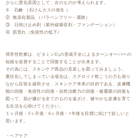
さらに悪化原因として、次のものが考えられます。
① 石鹸 （石けんカスの発生 ）
② 無添化製品 （パラベンフリー・腐敗）
③ 日焼け止め剤（紫外線吸収剤・ファンデーション）
④ 肌荒れ（免疫性の低下）
尋常性乾癬は、ビタミンD₃の形成不全によるターンオーバーの
短縮を改善することで回復することが出来ます。
その為には、スキンケア商品の見直しを図ってみましょう。
重症化してしまっている場合は、ステロイド軟こうの力も借り
ながら症状を緩和させ、スキンケア本来の目的である、皮膚機
能の回復・免疫性の回復・自然治癒力の回復・被覆膜の回復を
図って、肌が嫌がる全てのものを遠ざけ、健やかな皮膚を育て
る生活を心掛けてください。
１ヶ月後・3ヶ月後・6ヶ月後・1年後を目標に続けて欲しいと
思います。
・ヘアケア