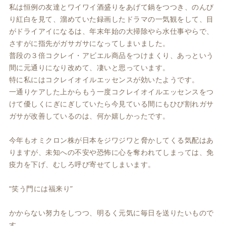
私は恒例の友達とワイワイ酒盛りをあげて鍋をつつき、のんび
り紅白を見て、溜めていた録画したドラマの一気観をして、目
がドライアイになるは、年末年始の大掃除やら水仕事やらで、
さすがに指先がガサガサになってしまいました。
普段の３倍コクレイ・アビエル商品をつけまくり、あっという
間に元通りになり改めて、凄いと思っています。
特に私にはコクレイオイルエッセンスが効いたようです。
一通りケアした上からもう一度コクレイオイルエッセンスをつ
けて優しくにぎにぎしていたら今見ている間にもひび割れガサ
ガサが改善しているのは、何か嬉しかったです。
今年もオミクロン株が日本をジワジワと脅かしてくる気配はあ
りますが、未知への不安や恐怖に心を奪われてしまっては、免
疫力を下げ、むしろ呼び寄せてしまいます。
“笑う門には福来り”
かからない努力をしつつ、明るく元気に毎日を送りたいもので
す。