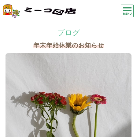
手荒れ手湿疹保湿クリーム・ス
ヘ
ホーム
ブログ
症状別
年末年始休業のお知らせ
商品一覧
店舗概要
お問い合わせ