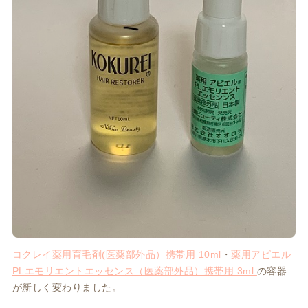
コクレイ薬用育毛剤(医薬部外品）携帯用 10ml
・
薬用アビエル
PLエモリエントエッセンス（医薬部外品）携帯用 3ml
の容器
が新しく変わりました。