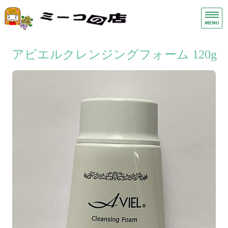
手荒れ手湿疹保湿クリーム・ス
ヘ
ホーム
アビエルクレンジングフォーム 120g
症状別
商品一覧
店舗概要
お問い合わせ