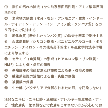
① 脂性の汚れの除去（ヤシ油系界面活性剤・アミノ酸系界面
活性剤）
② 老廃物の除去（水分・塩分・アンモニア・尿素・インドー
ル・ナイアミン・アラントイン・アミノ酸・タンパク質）をカ
リ石けんで洗浄する
③ 老化角質（酸化したタンパク質）の除去を酵素で洗浄する
④ 合成皮膜剤（シリコン樹脂・ポニビニルアルコール・ポリ
エチレン・ナイロン・その他高分子粉末）を生化学的洗浄作用
により除去する
⑤ セラミド（角質層）の形成（ヒアルロン酸・リン脂質・
NMF）により傷・炎症の修復
⑥ 基底細胞の増殖促進及び修復による傷・炎症の修復
⑦ 繊維芽細胞の活性による傷・炎症の修復
⑧ 被覆膜の保護
⑨ 生分解（バクテリアで分解されるため河川を汚染しない）
活発なニキビ・ニキビ跡・過敏症・アレルギー性皮膚炎・アト
ピー性皮膚炎・荒れ肌などで皮膚をこすれない方が安心してお