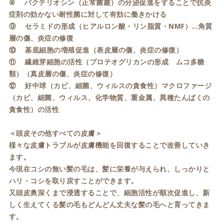
⑧ バクテリオシン（正常菌叢）の分泌促進をすることで抗炎
症剤の効かない耐性菌に対して有効に働きかける
⑨ セラミドの形成（ヒアルロン酸・リン脂質・NMF）…角質
層の傷、炎症の修復
⑩ 基底細胞の増殖促進（表皮層の傷、炎症の修復）
⑪ 繊維芽細胞の活性（プロテオグリカンの形成 ムコ多糖
類）（真皮層の傷、炎症の修復）
⑫ 好中球（カビ、細菌、ウィルスの貪食性）マクロファージ
（カビ、細菌、ウィルス、化学物質、重金属、異種たんぱくの
貪食性）の活性
＜頭皮その他すべての皮膚＞
様々な皮膚トラブルが皮膚機能を回復することで改善していき
ます。
今現在コシの無い髪の毛は、髪に栄養が与えられ、しっかりと
ハリ・コシを取り戻すことができます。
又頭皮奥深くまで浸透することで、細胞活性が順次促進し、新
しく生えてくる髪の毛もどんどん丈夫な髪の毛へと育ってきま
す。