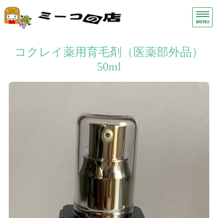
手荒れ手湿疹保湿クリーム・ス
ヘ
ホーム
コクレイ薬用育毛剤（医薬部外品）
50ml
症状別
商品一覧
店舗概要
お問い合わせ