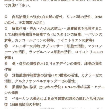
てお使い下さい。
① 自然治癒力の強化(白血球の活性、リンパ球の活性、DNA
の活性、正常菌叢の活性）
② 解毒作用・痒み・かぶれの防止･･･皮膚酵素を活性するこ
とで細胞障害物質を解毒する (ヒスタミンの解毒、ヘパリンの
解毒、カテコールアミンの解毒、ロイコトリエンの解毒）
③ アレルギーの抑制(サプレッサーＴ細胞の活性、マクロフ
ァージの活性、ランゲルハンス細胞の活性、ロイコトリエンの
解毒）
④ 傷・炎症の修復作用(ＤＮＡアデインの修復、細胞の増殖
作用
⑤ 活性酸素抑制酵素の活性(SOD酵素の活性、カタラーゼの
活性、グルタチオンペルオキシダーゼの活性）
⑥ 損傷細胞の修復（かぶれの予防）DNAの構成塩基・アデニ
ンの修復
⑦ ベルべリンの働きによる正常菌叢の調和の取れた活性の回
復（細菌感染症の抑制）