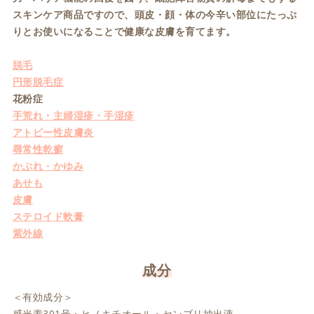
スキンケア商品ですので、頭皮・顔・体の今辛い部位にたっぷ
りとお使いになることで健康な皮膚を育てます。
脱毛
円形脱毛症
花粉症
手荒れ・主婦湿疹・手湿疹
アトピー性皮膚炎
尋常性乾癬
かぶれ・かゆみ
あせも
皮膚
ステロイド軟膏
紫外線
成分
＜有効成分＞
感光素301号・ヒノキチオール・センブリ抽出液