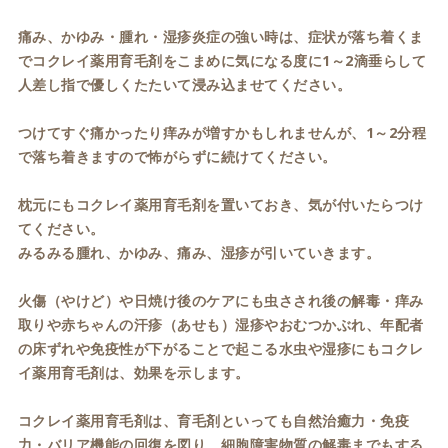
痛み、かゆみ・腫れ・湿疹炎症の強い時は、症状が落ち着くま
でコクレイ薬用育毛剤をこまめに気になる度に1～2滴垂らして
人差し指で優しくたたいて浸み込ませてください。
つけてすぐ痛かったり痒みが増すかもしれませんが、1～2分程
で落ち着きますので怖がらずに続けてください。
枕元にもコクレイ薬用育毛剤を置いておき、気が付いたらつけ
てください。
みるみる腫れ、かゆみ、痛み、湿疹が引いていきます。
火傷（やけど）や日焼け後のケアにも虫さされ後の解毒・痒み
取りや赤ちゃんの汗疹（あせも）湿疹やおむつかぶれ、年配者
の床ずれや免疫性が下がることで起こる水虫や湿疹にもコクレ
イ薬用育毛剤は、効果を示します。
コクレイ薬用育毛剤は、育毛剤といっても自然治癒力・免疫
力・バリア機能の回復を図り、細胞障害物質の解毒までもする