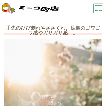
手荒れ手湿疹保湿クリーム・ス
ヘ
ホーム
手先のひび割れやささくれ、足裏のゴワゴ
ワ感やガサガサ感…。
症状別
商品一覧
店舗概要
お問い合わせ