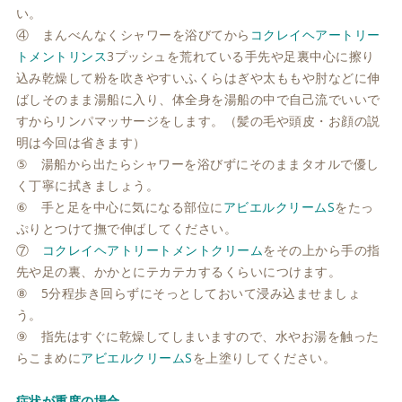
い。
④ まんべんなくシャワーを浴びてから
コクレイヘアートリー
トメントリンス
3プッシュを荒れている手先や足裏中心に擦り
込み乾燥して粉を吹きやすいふくらはぎや太ももや肘などに伸
ばしそのまま湯船に入り、体全身を湯船の中で自己流でいいで
すからリンパマッサージをします。（髪の毛や頭皮・お顔の説
明は今回は省きます）
⑤ 湯船から出たらシャワーを浴びずにそのままタオルで優し
く丁寧に拭きましょう。
⑥ 手と足を中心に気になる部位に
アビエルクリームS
をたっ
ぷりとつけて撫で伸ばしてください。
⑦
コクレイヘアトリートメントクリーム
をその上から手の指
先や足の裏、かかとにテカテカするくらいにつけます。
⑧ 5分程歩き回らずにそっとしておいて浸み込ませましょ
う。
⑨ 指先はすぐに乾燥してしまいますので、水やお湯を触った
らこまめに
アビエルクリームS
を上塗りしてください。
症状が重度の場合