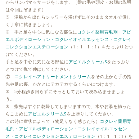
からリンパマッサージをします。（髪の毛や頭皮・お顔の説明
は今回は省きます）
⑤ 湯船から出たらシャワーを浴びずにそのままタオルで優し
く丁寧に拭きましょう。
⑥ 手と足を中心に気になる部位に
コクレイ薬用育毛剤・アビ
エルボディローション・コクレイオイルエッセンス・コクレイ
コレクションエステローション
（1：1：1：1）をたっぷりとつ
けてください。
手と足を中心に気になる部位に
アビエルクリームS
をたっぷり
とつけて撫で伸ばしてください。
⑦
コクレイヘアトリートメントクリーム
をその上から手の指
先や足の裏、かかとにテカテカするくらいにつけます。
⑧ 5分程歩き回らずにそっとしておいて浸み込ませましょ
う。
⑨ 指先はすぐに乾燥してしまいますので、水やお湯を触った
らこまめに
アビエルクリームS
を上塗りしてください。
この時に症状によって（物足りなく感じたら）
コクレイ薬用育
毛剤・アビエルボディローション・コクレイオイルエッセン
ス・コクレイコレクションエステローション
（1：1：1：1）を