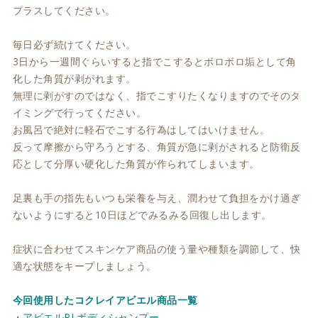
プラスしてください。
毎日必ず続けてください。
3日から一週間ぐらいすると指でこするとボロボロ垢として角
化した角質が剥がれます。
無理に剥がすのではなく、指でこすりたくなりますのでそのタ
イミングで行ってください。
お風呂で絶対に軽石でこする行為はしてはいけません。
反って摩擦から守ろうとする、角質が急に剥がされると防衛反
応として分厚い硬化した角質が作られてしまいます。
足裏も手の指先もいつも栄養を与え、潤わせて負担をかけ過ぎ
ないようにすると10日ほどでみるみる回復し出します。
症状に合わせてスキンケア商品の使う量や種類を調節して、快
適な状態をキープしましょう。
今回使用したコクレイアビエル商品一覧
・
アビエルPLボディシャンプー