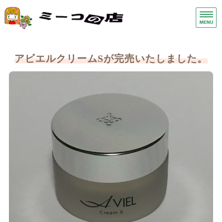
手荒れ手湿疹保湿クリーム・ス
ヘ
ホーム
アビエルクリームSが完売いたしました。
症状別
商品一覧
店舗概要
お問い合わせ