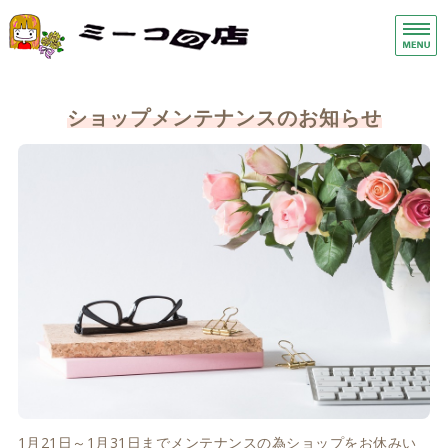
手荒れ手湿疹保湿クリーム・ス
ヘ
ホーム
ショップメンテナンスのお知らせ
症状別
商品一覧
店舗概要
お問い合わせ
1月21日～1月31日までメンテナンスの為ショップをお休みい